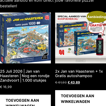
actuele aanbod en kom direct jouw favoriete puzzel
bestellen!
Aanbieding
25 Juli 2026 | Jan van
2x Jan van Haasteren + 1x
Haasteren | Nog een rondje
Gratis autoshampoo
Zandvoort | 1.000 stukjes
€
61,93
€
43,89
€
16,99
TOEVOEGEN AAN
TOEVOEGEN AAN
WINKELWAGEN
WINKELWAGEN