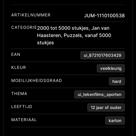
ARTIKELNUMMER
JUM-1110100538
CATEGORIE
2000 tot 5000 stukjes
,
Jan van
Haasteren
,
Puzzels
,
vanaf 5000
stukjes
EAN
ui_8721017603429
KLEUR
veelkleurig
MOEILIJKHEIDSGRAAD
hard
THEMA
ui_tekenfilms;_sporten
LEEFTIJD
12 jaar of ouder
MATERIAAL
karton