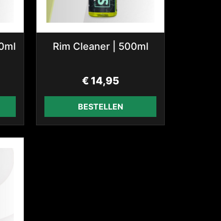
00ml
Rim Cleaner | 500ml
€
14,95
BESTELLEN