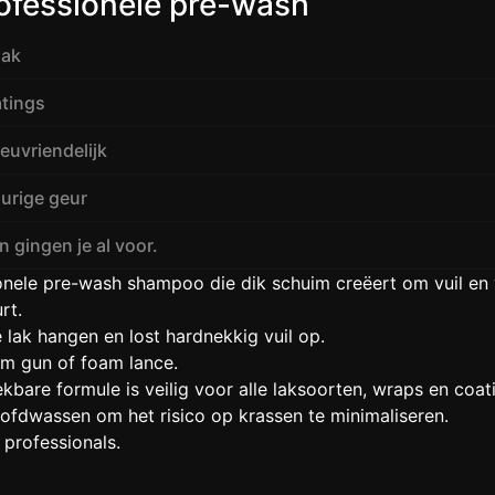
ofessionele pre-wash
lak
atings
euvriendelijk
durige geur
 gingen je al voor.
ele pre-wash shampoo die dik schuim creëert om vuil en vi
rt.
e lak hangen en lost hardnekkig vuil op.
am gun of foam lance.
kbare formule is veilig voor alle laksoorten, wraps en coat
ofdwassen om het risico op krassen te minimaliseren.
 professionals.