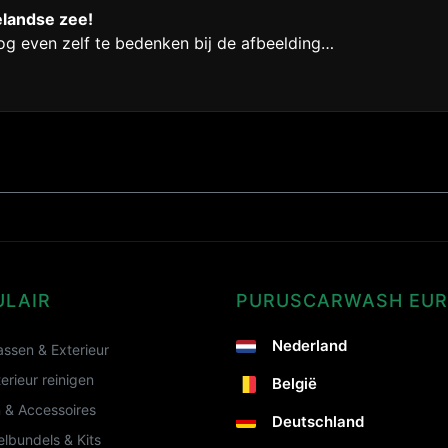
landse zee!
nog even zelf te bedenken bij de afbeelding…
ULAIR
PURUSCARWASH EU
Nederland
ssen & Exterieur
terieur reinigen
België
 & Accessoires
Deutschland
lbundels & Kits