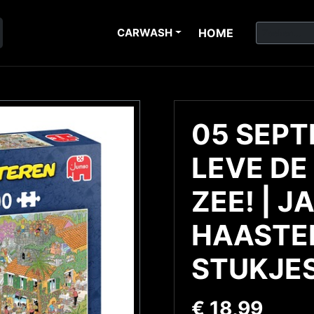
CARWASH
HOME
05 SEPT
LEVE DE
ZEE! | J
HAASTER
STUKJE
€
18,99