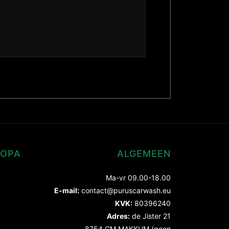
ROPA
ALGEMEEN
Ma-vr 09.00-18.00
E-mail:
contact@puruscarwash.eu
KVK:
80396240
Adres:
de Jister 21
8754 GM MAKKUM (geen