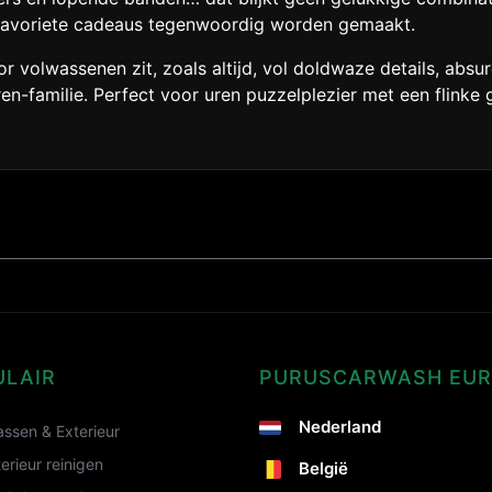
n favoriete cadeaus tegenwoordig worden gemaakt.
 volwassenen zit, zoals altijd, vol doldwaze details, absur
n-familie. Perfect voor uren puzzelplezier met een flinke g
ULAIR
PURUSCARWASH EU
Nederland
ssen & Exterieur
terieur reinigen
België