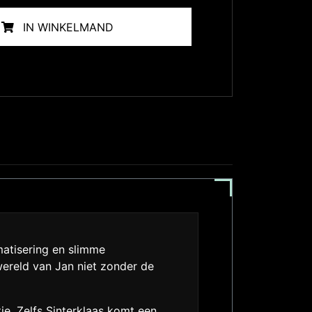
IN WINKELMAND
omatisering en slimme
wereld van Jan niet zonder de
e. Zelfs Sinterklaas komt een