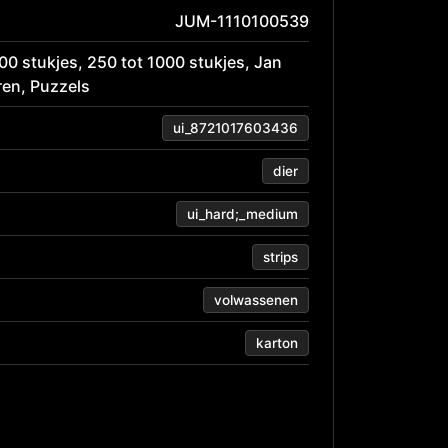
JUM-1110100539
00 stukjes
,
250 tot 1000 stukjes
,
Jan
ren
,
Puzzels
ui_8721017603436
dier
ui_hard;_medium
strips
volwassenen
karton