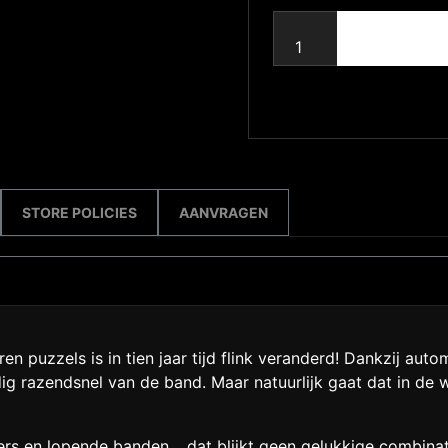
STORE POLICIES
AANVRAGEN
n puzzels is in tien jaar tijd flink veranderd! Dankzij aut
ig razendsnel van de band. Maar natuurlijk gaat dat in de 
s en lopende banden… dat blijkt geen gelukkige combinati