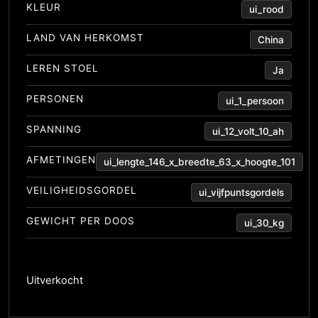
KLEUR
ui_rood
LAND VAN HERKOMST
China
LEREN STOEL
Ja
PERSONEN
ui_1_persoon
SPANNING
ui_12_volt_10_ah
AFMETINGEN
ui_lengte_146_x_breedte_63_x_hoogte_101
VEILIGHEIDSGORDEL
ui_vijfpuntsgordels
GEWICHT PER DOOS
ui_30_kg
Uitverkocht