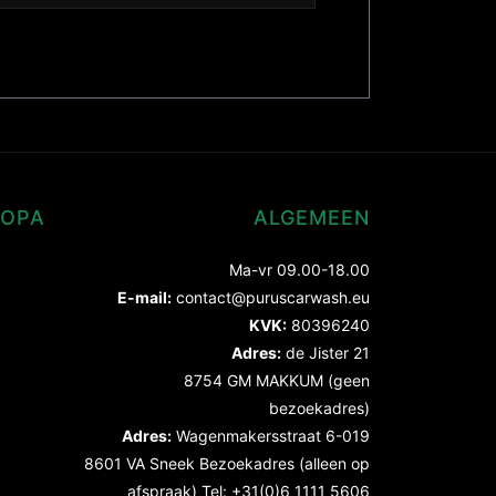
ROPA
ALGEMEEN
Ma-vr 09.00-18.00
E-mail:
contact@puruscarwash.eu
KVK:
80396240
Adres:
de Jister 21
8754 GM MAKKUM (geen
bezoekadres)
Adres:
Wagenmakersstraat 6-019
8601 VA Sneek Bezoekadres (alleen op
afspraak) Tel: +31(0)6 1111 5606