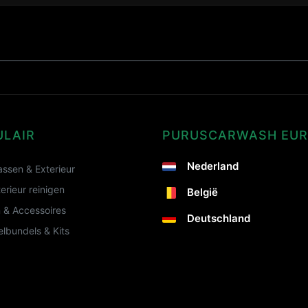
ULAIR
PURUSCARWASH EU
Nederland
ssen & Exterieur
terieur reinigen
België
 & Accessoires
Deutschland
lbundels & Kits