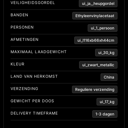
VEILIGHEIDSGORDEL
ui_ja,_heupgordel
BANDEN
Ethyleenvinylacetaat
PERSONEN
ui_1_persoon
AFMETINGEN
ui_l116xb66xh44cm
MAXIMAAL LAADGEWICHT
ui_30_kg
KLEUR
ui_zwart_metallic
LAND VAN HERKOMST
China
VERZENDING
Reguliere verzending
GEWICHT PER DOOS
ui_17_kg
DELIVERY TIMEFRAME
1-3 dagen