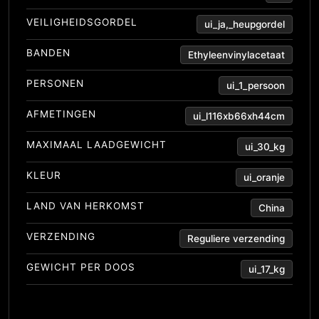
VEILIGHEIDSGORDEL
ui_ja,_heupgordel
BANDEN
Ethyleenvinylacetaat
PERSONEN
ui_1_persoon
AFMETINGEN
ui_l116xb66xh44cm
MAXIMAAL LAADGEWICHT
ui_30_kg
KLEUR
ui_oranje
LAND VAN HERKOMST
China
VERZENDING
Reguliere verzending
GEWICHT PER DOOS
ui_17_kg