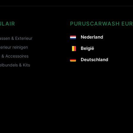
ULAIR
PURUSCARWASH EU
Nederland
ssen & Exterieur
terieur reinigen
België
 & Accessoires
Deutschland
lbundels & Kits