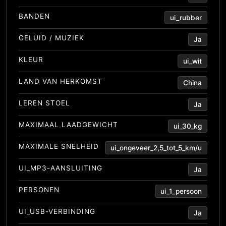
BANDEN
ui_rubber
GELUID / MUZIEK
Ja
KLEUR
ui_wit
LAND VAN HERKOMST
China
LEREN STOEL
Ja
MAXIMAAL LAADGEWICHT
ui_30_kg
MAXIMALE SNELHEID
ui_ongeveer_2,5_tot_5_km/u
UI_MP3-AANSLUITING
Ja
PERSONEN
ui_1_persoon
UI_USB-VERBINDING
Ja