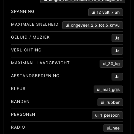
SPANNING
ui_12_volt_7_ah
MAXIMALE SNELHEID
ui_ongeveer_2,5_tot_5_km/u
GELUID / MUZIEK
Ja
VERLICHTING
Ja
MAXIMAAL LAADGEWICHT
ui_30_kg
AFSTANDSBEDIENING
Ja
KLEUR
ui_mat_grijs
BANDEN
ui_rubber
PERSONEN
ui_1_persoon
RADIO
ui_nee