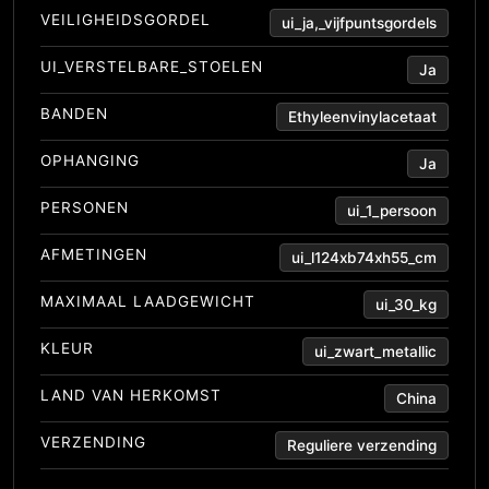
VEILIGHEIDSGORDEL
ui_ja,_vijfpuntsgordels
UI_VERSTELBARE_STOELEN
Ja
BANDEN
Ethyleenvinylacetaat
OPHANGING
Ja
PERSONEN
ui_1_persoon
AFMETINGEN
ui_l124xb74xh55_cm
MAXIMAAL LAADGEWICHT
ui_30_kg
KLEUR
ui_zwart_metallic
LAND VAN HERKOMST
China
VERZENDING
Reguliere verzending