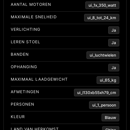
AANTAL MOTOREN
ui_1x_350_watt
MAXIMALE SNELHEID
ui_8_tot_24_km
VERLICHTING
Ja
LEREN STOEL
Ja
BANDEN
ui_luchtwielen
OPHANGING
Ja
MAXIMAAL LAADGEWICHT
ui_65_kg
AFMETINGEN
ui_l130xb55xh79_cm
PERSONEN
ui_1_persoon
KLEUR
Blauw
LAND VAN HERKOMST
China