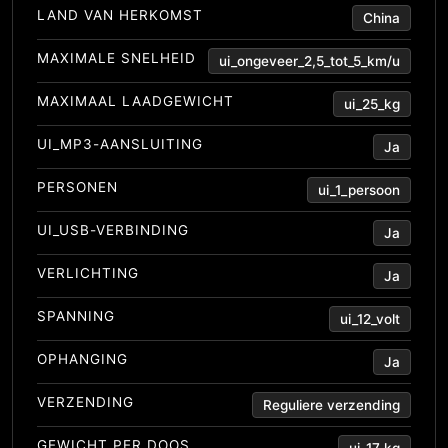
LAND VAN HERKOMST
China
MAXIMALE SNELHEID
ui_ongeveer_2,5_tot_5_km/u
MAXIMAAL LAADGEWICHT
ui_25_kg
UI_MP3-AANSLUITING
Ja
PERSONEN
ui_1_persoon
UI_USB-VERBINDING
Ja
VERLICHTING
Ja
SPANNING
ui_12_volt
OPHANGING
Ja
VERZENDING
Reguliere verzending
GEWICHT PER DOOS
ui_17_kg