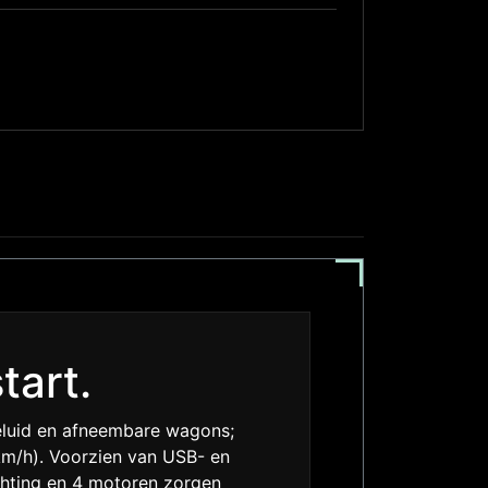
tart.
geluid en afneembare wagons;
km/h). Voorzien van USB- en
ichting en 4 motoren zorgen