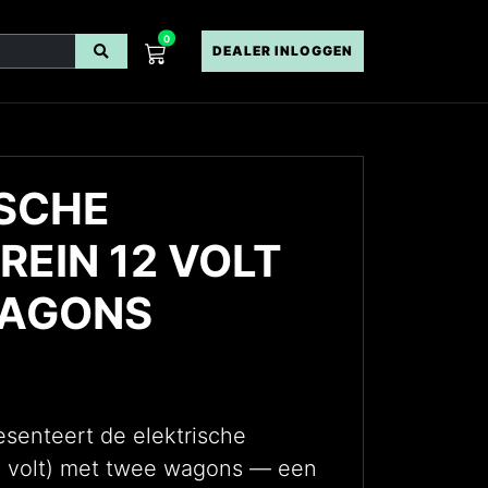
0
DEALER INLOGGEN
ISCHE
REIN 12 VOLT
WAGONS
esenteert de elektrische
2 volt) met twee wagons — een