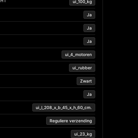
CHT
ui_100_kg
Ja
Ja
Ja
ui_4_motoren
ui_rubber
Zwart
Ja
ui_l_208_x_b_45_x_h_60_cm.
Reguliere verzending
ui_23_kg