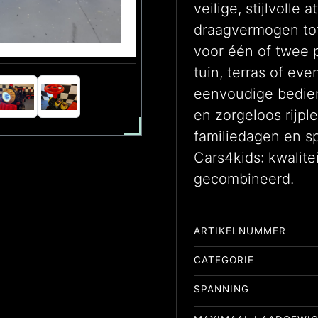
veilige, stijlvolle
draagvermogen tot
voor één of twee p
tuin, terras of ev
eenvoudige bedie
en zorgeloos rijpl
familiedagen en spe
Cars4kids: kwalit
gecombineerd.
ARTIKELNUMMER
CATEGORIE
SPANNING