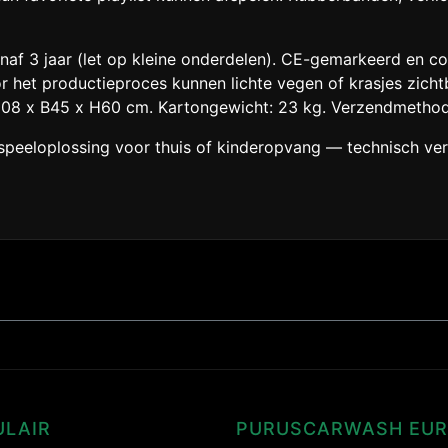
anaf 3 jaar (let op kleine onderdelen). CE-gemarkeerd en c
r het productieproces kunnen lichte vegen of krasjes zich
208 x B45 x H60 cm. Kartongewicht: 23 kg. Verzendmethode
peeloplossing voor thuis of kinderopvang — technisch verz
ULAIR
PURUSCARWASH EU