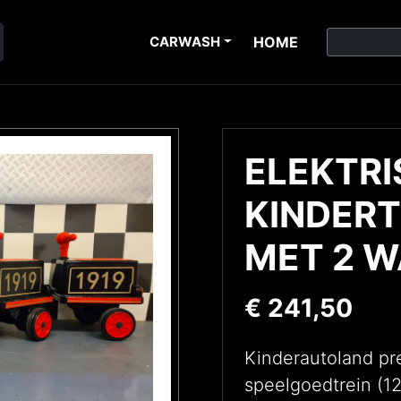
CARWASH
HOME
ELEKTR
KINDERT
MET 2 
€
241,50
Kinderautoland pr
speelgoedtrein (1