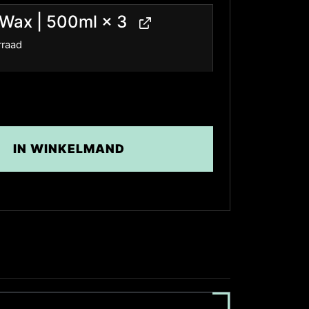
 Wax | 500ml
× 3
rraad
IN WINKELMAND