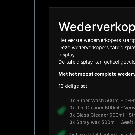
Wederverkope
Het eerste wederverkopers startp
Deze wederverkopers tafeldisplay
display.
De tafeldisplay kan geheel gevu
Met het meest complete wederve
13 delige set
3x Super Wash 500ml – pH-n
3x Rim Cleaner 500ml – Verw
3x Glass Cleaner 500ml – St
3x Spray wax 500ml – Geeft 
1x Luxe tafeldisplay t.w.v. € 