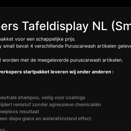
rs Tafeldisplay NL (Sm
akket voor een schappelijke prijs.
 small bevat 4 verschillende Puruscarwash artikelen geleve
ld worden met de meegeleverde puruscarwash artikelen.
rkopers startpakket leveren wij onder anderen :
eutrale shampoo, veilig voor coatings
ijdert remstof zonder agressieve chemicaliën
reeploos resultaat
een diepe glans en waterafstotend effect
50,-