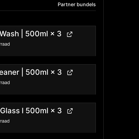
Partner bundels
 Wash | 500ml
× 3
rraad
eaner | 500ml
× 3
rraad
 Glass l 500ml
× 3
rraad