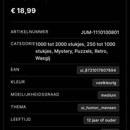
€
18,99
ARTIKELNUMMER
JUM-1110100801
CATEGORIE
1000 tot 2000 stukjes
,
250 tot 1000
stukjes
,
Mystery
,
Puzzels
,
Retro
,
Wasgij
EAN
ui_8721017607694
KLEUR
veelkleurig
MOEILIJKHEIDSGRAAD
medium
THEMA
ui_humor;_mensen
LEEFTIJD
12 jaar of ouder