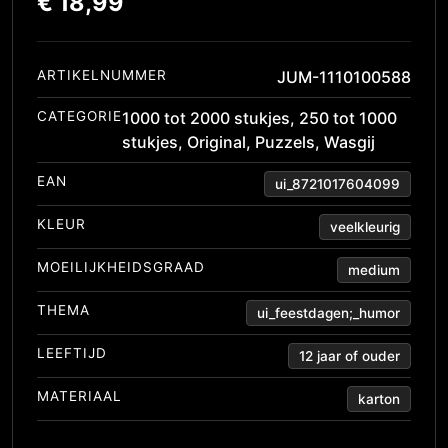
€
18,99
ARTIKELNUMMER
JUM-1110100588
CATEGORIE
1000 tot 2000 stukjes
,
250 tot 1000
stukjes
,
Original
,
Puzzels
,
Wasgij
EAN
ui_8721017604099
KLEUR
veelkleurig
MOEILIJKHEIDSGRAAD
medium
THEMA
ui_feestdagen;_humor
LEEFTIJD
12 jaar of ouder
MATERIAAL
karton