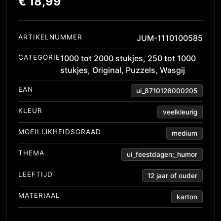
€
18,99
ARTIKELNUMMER
JUM-1110100585
CATEGORIE
1000 tot 2000 stukjes
,
250 tot 1000
stukjes
,
Original
,
Puzzels
,
Wasgij
EAN
ui_8710126000205
KLEUR
veelkleurig
MOEILIJKHEIDSGRAAD
medium
THEMA
ui_feestdagen;_humor
LEEFTIJD
12 jaar of ouder
MATERIAAL
karton