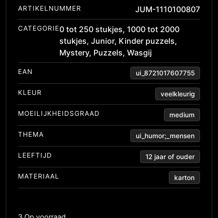
ARTIKELNUMMER
JUM-1110100807
CATEGORIE
0 tot 250 stukjes
,
1000 tot 2000
stukjes
,
Junior
,
Kinder puzzels
,
Mystery
,
Puzzels
,
Wasgij
EAN
ui_8721017607755
KLEUR
veelkleurig
MOEILIJKHEIDSGRAAD
medium
THEMA
ui_humor;_mensen
LEEFTIJD
12 jaar of ouder
MATERIAAL
karton
3 Op voorraad