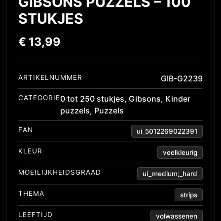
GIBSONS PUZZELS – 100
STUKJES
€
13,99
ARTIKELNUMMER
GIB-G2239
CATEGORIE
0 tot 250 stukjes
,
Gibsons
,
Kinder
puzzels
,
Puzzels
EAN
ui_5012269022391
KLEUR
veelkleurig
MOEILIJKHEIDSGRAAD
ui_medium;_hard
THEMA
strips
LEEFTIJD
volwassenen