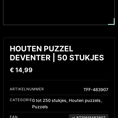
HOUTEN PUZZEL
DEVENTER | 50 STUKJES
€
14,99
ARTIKELNUMMER
TFF-483907
CATEGORIE
0 tot 250 stukjes
,
Houten puzzels
,
Puzzels
EAN
ui_8720615483907