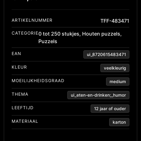
ARTIKELNUMMER
TFF-483471
CATEGORIE
0 tot 250 stukjes
,
Houten puzzels
,
Puzzels
EAN
ui_8720615483471
KLEUR
veelkleurig
MOEILIJKHEIDSGRAAD
medium
THEMA
ui_eten-en-drinken;_humor
LEEFTIJD
12 jaar of ouder
MATERIAAL
karton