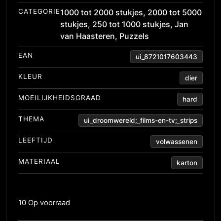
CATEGORIE
1000 tot 2000 stukjes
,
2000 tot 5000
stukjes
,
250 tot 1000 stukjes
,
Jan
van Haasteren
,
Puzzels
EAN
ui_8721017603443
KLEUR
dier
MOEILIJKHEIDSGRAAD
hard
THEMA
ui_droomwereld;_films-en-tv;_strips
LEEFTIJD
volwassenen
MATERIAAL
karton
10 Op voorraad