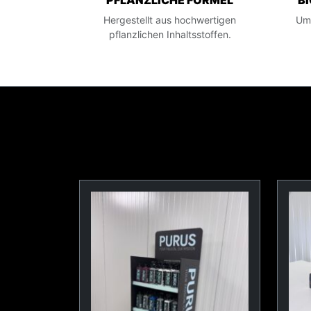
PFLANZLICHE FORMEL
B
Hergestellt aus hochwertigen
Umw
pflanzlichen Inhaltsstoffen.