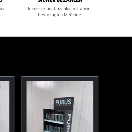
D
SICHER BEZAHLEN
gen
Immer sicher bezahlen mit deiner
bevorzugten Methode.