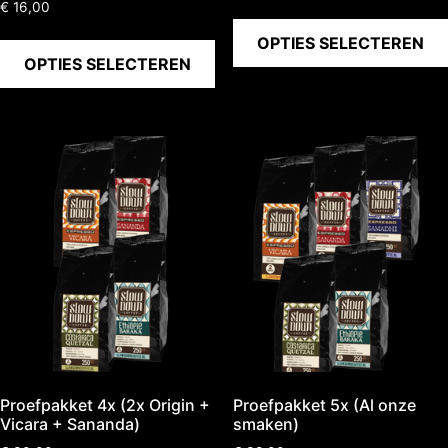
Gewaardeerd
€
16,00
5.00
uit 5
OPTIES SELECTEREN
OPTIES SELECTEREN
Proefpakket 4x (2x Origin +
Proefpakket 5x (Al onze
Vicara + Sananda)
smaken)