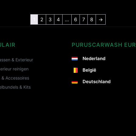
1
2
3
4
…
6
7
8
→
ULAIR
PURUSCARWASH EU
Nederland
ssen & Exterieur
terieur reinigen
België
 & Accessoires
Deutschland
lbundels & Kits