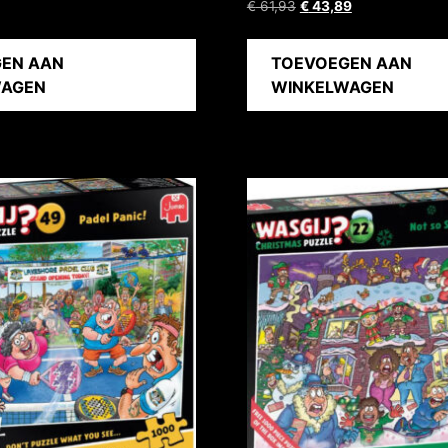
€
61,93
€
43,89
EN AAN
TOEVOEGEN AAN
WAGEN
WINKELWAGEN