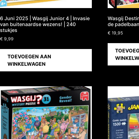
6 Juni 2025 | Wasgij Junior 4 | Invasie
Wasgij Destin
van buitenaardse wezens! | 240
de padelbaan
stukjes
€
19,95
€
9,99
TOEVOEG
TOEVOEGEN AAN
WINKEL
WINKELWAGEN