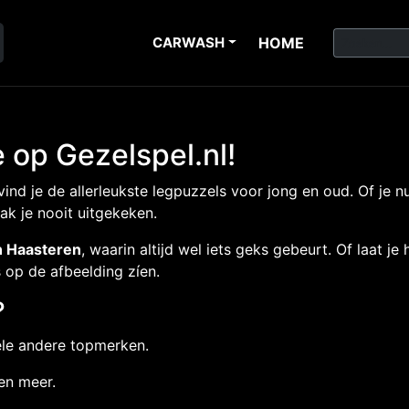
CARWASH
HOME
 op Gezelspel.nl!
ind je de allerleukste legpuzzels voor jong en oud. Of je
ak je nooit uitgekeken.
n Haasteren
, waarin altijd wel iets geks gebeurt. Of laat 
 op de afbeelding zíen.
?
ele andere topmerken.
en meer.