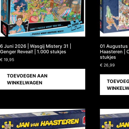
6 Juni 2026 | Wasgij Mistery 31 |
01 Augustus 
Genger Reveal! | 1.000 stukjes
Haasteren | O
stukjes
€
19,95
€
26,99
TOEVOEGEN AAN
TOEVOEG
WINKELWAGEN
WINKEL