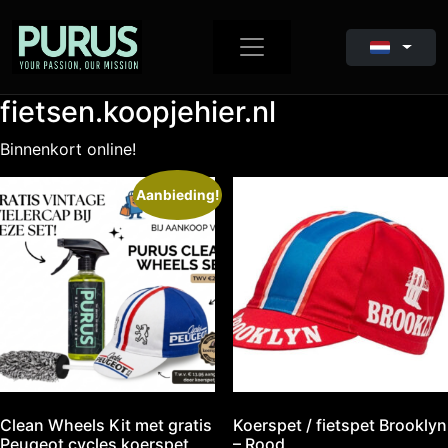
fietsen.koopjehier.nl
Binnenkort online!
Aanbieding!
Clean Wheels Kit met gratis
Koerspet / fietspet Brooklyn
Peugeot cycles koerspet
– Rood