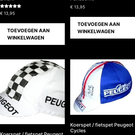
€
13,95
Gewaardeerd
€
13,95
5.00
uit 5
TOEVOEGEN AAN
TOEVOEGEN AAN
WINKELWAGEN
WINKELWAGEN
Koerspet / fietspet Peugeot
Cycles
Koerspet / fietspet Peugeot