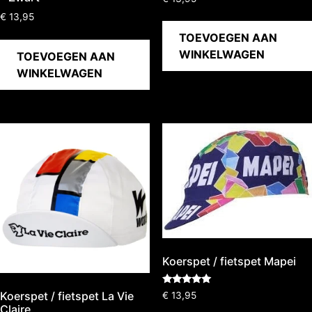
€
13,95
TOEVOEGEN AAN
WINKELWAGEN
TOEVOEGEN AAN
WINKELWAGEN
Koerspet / fietspet Mapei
Gewaardeerd
Koerspet / fietspet La Vie
€
13,95
5.00
Claire
uit 5