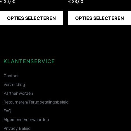
€
30,00
€
38,00
OPTIES SELECTEREN
OPTIES SELECTEREN
KLANTENSERVICE
Contact
Verzending
Partner worden
Retourneren/Terugbetalingsbeleid
FAQ
Algemene Voorwaarden
Privacy Beleid