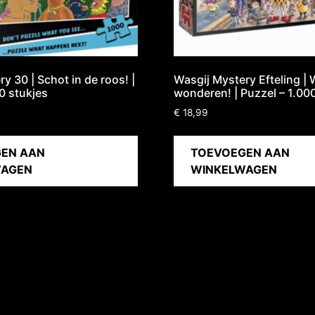
y 30 | Schot in de roos! |
Wasgij Mystery Efteling | 
0 stukjes
wonderen! | Puzzel – 1.00
€
18,99
EN AAN
TOEVOEGEN AAN
WAGEN
WINKELWAGEN