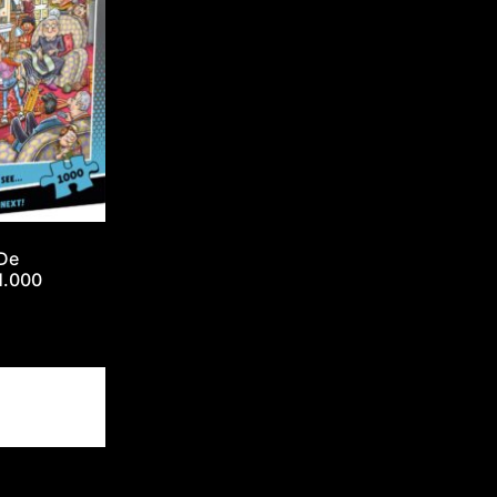
 De
1.000