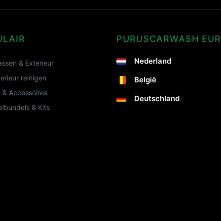
ULAIR
PURUSCARWASH EU
Nederland
ssen & Exterieur
terieur reinigen
België
 & Accessoires
Deutschland
lbundels & Kits