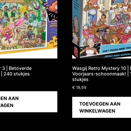
r 3 | Betoverde
Wasgij Retro Mystery 10 |
 | 240 stukjes
Voorjaars-schoonmaak! | 
stukjes
€
18,99
EN AAN
TOEVOEGEN AAN
WAGEN
WINKELWAGEN