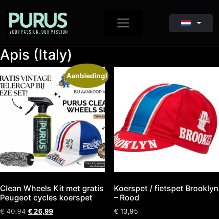
Apis (Italy)
Aanbieding!
Clean Wheels Kit met gratis
Koerspet / fietspet Brooklyn
Peugeot cycles koerspet
– Rood
€
40,94
€
26,99
€
13,95