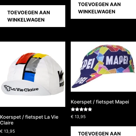
TOEVOEGEN AAN
WINKELWAGEN
TOEVOEGEN AAN
WINKELWAGEN
Koerspet / fietspet Mapei
Gewaardeerd
Koerspet / fietspet La Vie
€
13,95
5.00
Claire
uit 5
€
13,95
TOEVOEGEN AAN